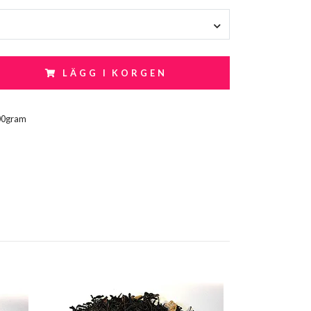
LÄGG I KORGEN
00gram
EKO Örtte 