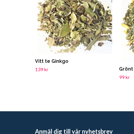
Vitt te Ginkgo
Grönt
139 kr
99 kr
Anmäl dig till vår nyhetsbrev