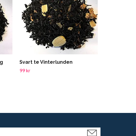
99 kr
ng
Svart te Vinterlunden
99 kr