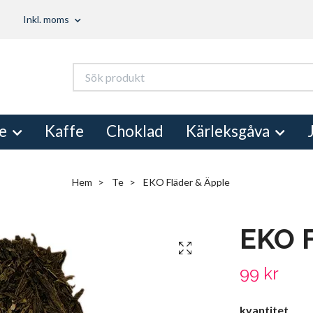
Inkl. moms
e
Kaffe
Choklad
Kärleksgåva
Hem
Te
EKO Fläder & Äpple
EKO F
99 kr
kvantitet