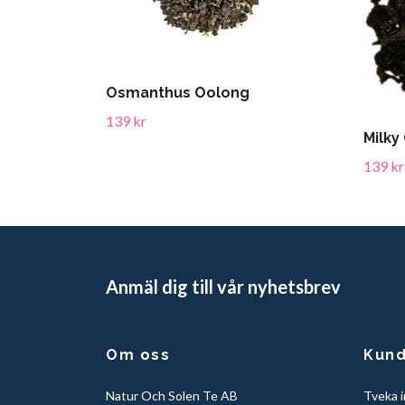
Osmanthus Oolong
139 kr
Milky
139 kr
Anmäl dig till vår nyhetsbrev
Om oss
Kund
Natur Och Solen Te AB
Tveka i