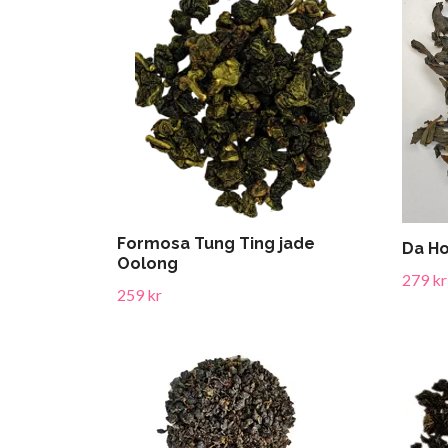
Formosa Tung Ting jade
Da H
Oolong
279 kr
259 kr