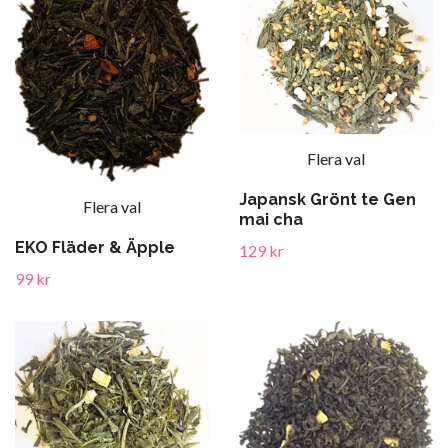
Flera val
Japansk Grönt te Gen
Flera val
mai cha
EKO Fläder & Äpple
129 kr
99 kr