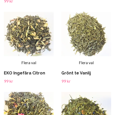
99 kr
Flera val
Flera val
EKO Ingefära Citron
Grönt te Vanilj
99 kr
99 kr