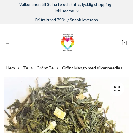
Välkommen till Solna te och kaffe, lycklig shopping
Inkl. moms
Fri frakt vid 750:- / Snabb leverans
Hem
Te
Grönt Te
Grönt Mango med silver needles